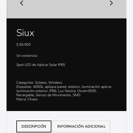
Siux
$
65.900
Sin existencias
Spot LED de Aplicar Solar IP65
Categorías:
Solares
,
Wireless
Etiquetas:
4000k
,
aplique pared
,
exterior
,
iluminación aplicar
,
iluminación exterior
,
IP66
,
Luz Neutra
,
Osram2835
,
Recargable
,
Sensor de Movimiento
,
SMD
Marca:
Chase
DESCRIPCIÓN
INFORMACIÓN ADICIONAL