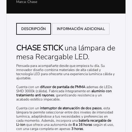
Marca:
Chase
DESCRIPCIÓN
INFORMACIÓN ADICIONAL
CHASE STICK
una lámpara de
mesa Recargable LED.
Pensada para acompañarte desde que empieza tu día. Su
innovador diseño combina materiales de alta calidad y
tecnología LED para ofrecerte una experiencia lumínica cálida y
ajustable.
Cuenta con un
difusor de pantalla de PMMA
ademas de LEDs
SMD 3000k (cálida). Fabricada íntegramente en
aluminio con
tratamiento anti rayones
, garantizando resistencia y un
acabado estético impecable.
Cuenta con un
interruptor de atenuación de dos pasos
, esta
lámpara te permite seleccionar entre dos niveles de intensidad
lumínica, adaptándose a tus necesidades y preferencias en
cada momento. Además, incorpora una
batería recargable de
Li-ion
que ofrece una autonomía de
8 a 16 horas
según el uso,
con una carga completa en apenas
3 horas
.